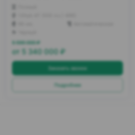
Полный
1.5hyb AT (500 л.с.) 4WD
66 км.
Автоматическая
Черный
5 590 000
₽
от
5 340 000
₽
Заказать звонок
Подробнее