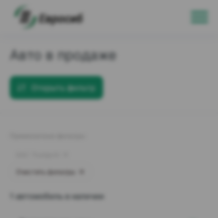
Авто в продаже
Открыть фильтр
Примененные фильтры:
GAC Trumpchi
Очистить фильтры
1 автомобиль в наличии