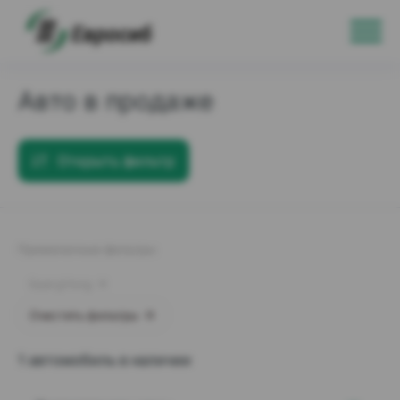
Авто в продаже
Открыть фильтр
Примененные фильтры:
SsangYong
Очистить фильтры
1 автомобиль в наличии