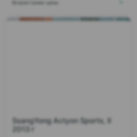
Возрастанию цены
SsangYong Actyon Sports, II
2013 г