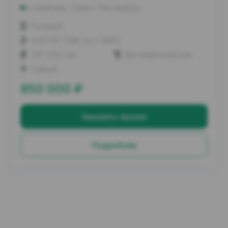
В наличии, Санкт-Петербург
Полный
2.0d AT (149 л.с.) 4WD
231 243 км.
Автоматическая
Серый
950 000
₽
Заказать звонок
Подробнее