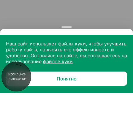
Наш сайт использует файлы куки, чтобы улучшить
работу сайта, повысить его эффективность и
удобство. Оставаясь на сайте, вы соглашаетесь на
использование
файлов куки
.
Мобильное
Понятно
приложение